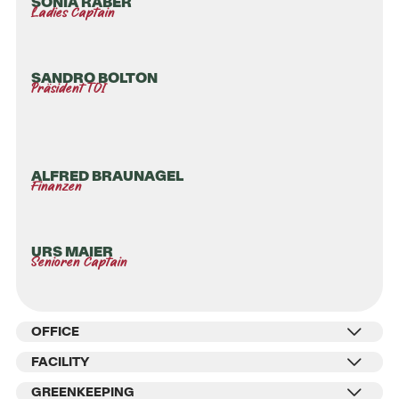
SONIA RÄBER
Ladies Captain
SANDRO BOLTON
Präsident TOI
ALFRED BRAUNAGEL
Finanzen
URS MAIER
Senioren Captain
OFFICE
FACILITY
GREENKEEPING