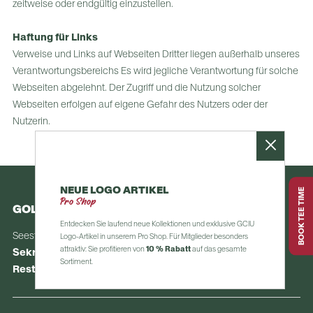
zeitweise oder endgültig einzustellen.
Haftung für Links
Verweise und Links auf Webseiten Dritter liegen außerhalb unseres
Verantwortungsbereichs Es wird jegliche Verantwortung für solche
Webseiten abgelehnt. Der Zugriff und die Nutzung solcher
Webseiten erfolgen auf eigene Gefahr des Nutzers oder der
Nutzerin.
NEUE LOGO ARTIKEL
BOOK TEE TIME
Pro Shop
GOLFCLUB INTERLAKEN-UNTERSEEN
Entdecken Sie laufend neue Kollektionen und exklusive GCIU
Seestrasse 117 | 3800 Unterseen  
Logo-Artikel in unserem Pro Shop. Für Mitglieder besonders
attraktiv: Sie profitieren von
10 % Rabatt
auf das gesamte
Sekretariat:
 +41 33 823 60 16 | 
info (at) interlakengolf.ch
Sortiment.
Restaurant:
+41 33 822 60 19