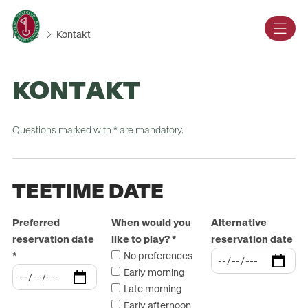
DE
Home
Kontakt
KONTAKT
Questions marked with * are mandatory.
TEETIME DATE
Preferred
When would you
Alternative
reservation date
like to play?
*
reservation date
*
No preferences
Early morning
Late morning
Early afternoon