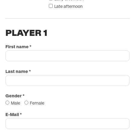
Late afternoon
PLAYER 1
First name
*
Last name
*
Gender
*
Male
Female
E-Mail
*