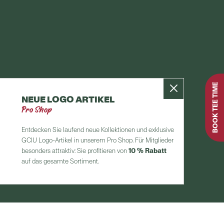
Kontakt
Impressum
Datenschutz
BOOK TEE TIME
NEUE LOGO ARTIKEL
Pro Shop
Entdecken Sie laufend neue Kollektionen und exklusive
GCIU Logo-Artikel in unserem Pro Shop. Für Mitglieder
besonders attraktiv: Sie profitieren von
10 % Rabatt
auf das gesamte Sortiment.